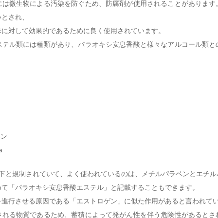
には微生物による汚染を防ぐため、防腐剤が使用されることがあります
いとされ、
母に対して効果的であるために良く使用されています。
ステル類には種類があり、パラオキシ安息香酸と様々なアルコール類と
ン
ベン
a
以下と規制されていて、よく使われているのは、メチルパラベンとエチル
めて「パラオキシ安息香酸エステル」と記載することもできます。
を進行させる原因である「エストロゲン」に似た作用があると言われて
される物質であるため、蓄積によって発がん性を伴う危険性があるとさ