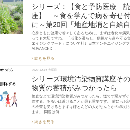
シリーズ：【食と予防医療 
座】 ～食を学んで病を寄せ
に～第20回「地産地消と自給
心身ともに健康で若々しくあるために、まずは老化や病気
っても大切ですね。 「老化を遅らせ、病気から身を守る
エイジングフード」について社）日本アンチエイジングフー
ADVANCED…
続きを見る
2020.12.15 火曜日
シリーズ環境汚染物質講座そ
物質の蓄積がみつかったら
検査などで環境汚染物質がみつかったら、慌てず騒がずそ
除する、あるいは避けることが最も重要です。 前にもお
の検査を受けるとまずはほとんどの人がなんらかの環境汚
ます。 問題は何…
続きを見る