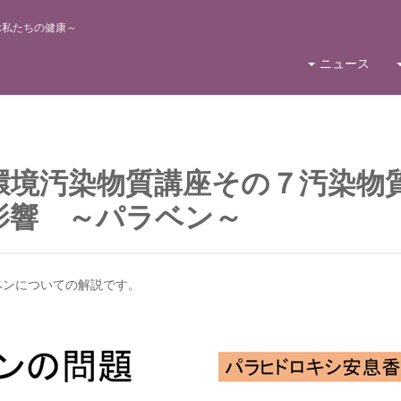
ぶ私たちの健康～
ニュース
環境汚染物質講座その７汚染物
影響 ～パラベン～
ベンについての解説です。