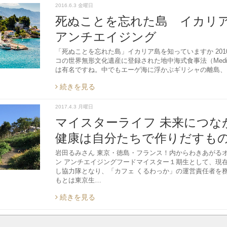
2016.6.3 金曜日
死ぬことを忘れた島 イカリア
アンチエイジング
「死ぬことを忘れた島」イカリア島を知っていますか 20
コの世界無形文化遺産に登録された地中海式食事法（Mediterrane
は有名ですね。中でもエーゲ海に浮かぶギリシャの離島、
続きを見る
2017.4.3 月曜日
マイスターライフ 未来につな
健康は自分たちで作りだす
岩田るみさん 東京・徳島・フランス！内からわきあがる
ン アンチエイジングフードマイスター１期生として、現
し協力隊となり、「カフェ くるわっか」の運営責任者を
もとは東京生…
続きを見る