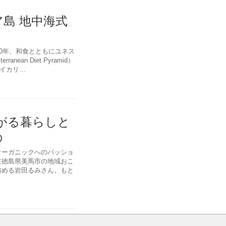
島 地中海式
10年、和食とともにユネス
an Diet Pyramid）
イカリ…
がる暮らしと
もの
オーガニックへのパッショ
在徳島県美馬市の地域おこ
務める岩田るみさん。もと