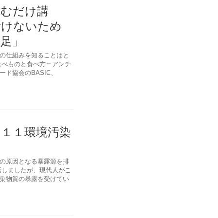
読むだけ講
付けないため
自足」
の仕組みを知ることはと
食べものと食べ方＝アンチ
ド協会のBASIC、
の１１環境汚染
の原因となる暴露源を排
話しましたが、現代人がこ
染物質の暴露を受けてい