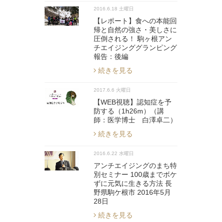
2016.6.18 土曜日
【レポート】食への本能回
帰と自然の強さ・美しさに
圧倒される！ 駒ヶ根アン
チエイジンググランピング
報告：後編
続きを見る
2017.6.6 火曜日
【WEB視聴】認知症を予
防する（1h26m）（講
師：医学博士 白澤卓二）
続きを見る
2016.6.22 水曜日
アンチエイジングのまち特
別セミナー 100歳までボケ
ずに元気に生きる方法 長
野県駒ケ根市 2016年5月
28日
続きを見る