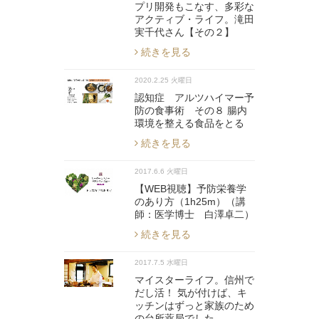
プリ開発もこなす、多彩な
アクティブ・ライフ。滝田
実千代さん【その２】
続きを見る
2020.2.25 火曜日
認知症 アルツハイマー予
防の食事術 その８ 腸内
環境を整える食品をとる
続きを見る
2017.6.6 火曜日
【WEB視聴】予防栄養学
のあり方（1h25m）（講
師：医学博士 白澤卓二）
続きを見る
2017.7.5 水曜日
マイスターライフ。信州で
だし活！ 気が付けば、キ
ッチンはずっと家族のため
の台所薬局でした。