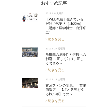
おすすめ記事
2017.6.6 火曜日
【WEB視聴】生きている
だけで汚染？（1h22m）
（講師：医学博士 白澤卓
二）
続きを見る
2016.6.27 月曜日
放射能の危険性と健康への
影響 ～正しく知り、正し
く恐れる～
続きを見る
2019.9.13 金曜日
古酒ファンの聖地、「布施
酒造店」 【塩と発酵を巡
る旅ルポ】その５
続きを見る