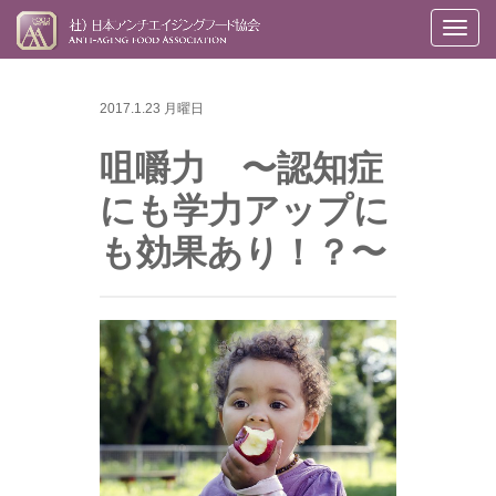
メ
ニ
ュ
2017.1.23 月曜日
ー
咀嚼力 〜認知症
にも学力アップに
も効果あり！？〜