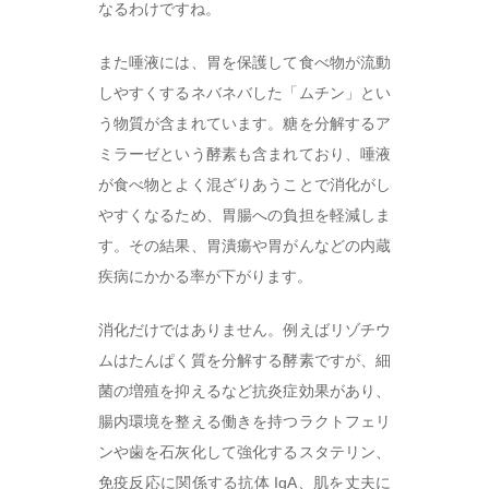
なるわけですね。
また唾液には、胃を保護して食べ物が流動
しやすくするネバネバした「ムチン」とい
う物質が含まれています。糖を分解するア
ミラーゼという酵素も含まれており、唾液
が食べ物とよく混ざりあうことで消化がし
やすくなるため、胃腸への負担を軽減しま
す。その結果、胃潰瘍や胃がんなどの内蔵
疾病にかかる率が下がります。
消化だけではありません。例えばリゾチウ
ムはたんぱく質を分解する酵素ですが、細
菌の増殖を抑えるなど抗炎症効果があり、
腸内環境を整える働きを持つラクトフェリ
ンや歯を石灰化して強化するスタテリン、
免疫反応に関係する抗体 IgA、肌を丈夫に